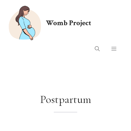
Ga
naar
de
Womb Project
inhoud
Menu
Postpartum